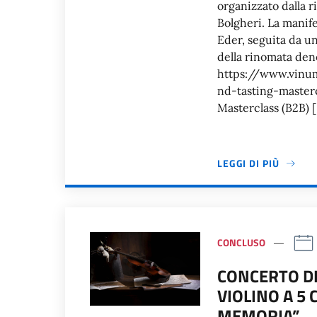
organizzato dalla r
Bolgheri. La manif
Eder, seguita da u
della rinomata den
https://www.vinu
nd-tasting-master
Masterclass (B2B) 
LEGGI DI PIÙ
CONCLUSO
CONCERTO DE
VIOLINO A 5
MEMORIA”