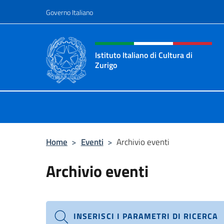
Salta al contenuto
Governo Italiano
Intestazione sito, social 
Istituto Italiano di Cultura di
Zurigo
Il sito ufficiale dell'Istituto Italiano
Home
>
Eventi
>
Archivio eventi
Archivio eventi
INSERISCI I PARAMETRI DI RICERCA