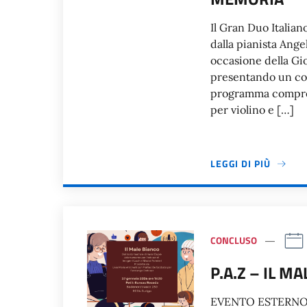
Il Gran Duo Italiano
dalla pianista Angel
occasione della Gi
presentando un conc
programma compren
per violino e […]
LEGGI DI PIÙ
CONCLUSO
P.A.Z – IL M
EVENTO ESTERNO P.A