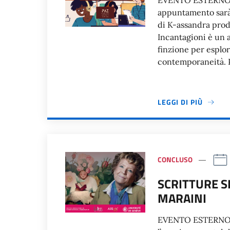
EVENTO ESTERNO Do
appuntamento sarà 
di K-assandra prod
Incantagioni è un a
finzione per esplor
contemporaneità. Pa
LEGGI DI PIÙ
CONCLUSO
SCRITTURE S
MARAINI
EVENTO ESTERNO L’