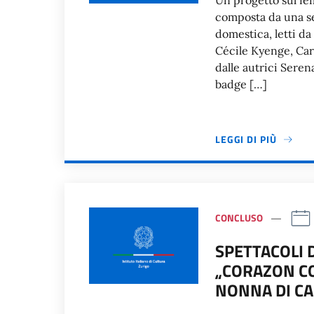
Un progetto sul fe
composta da una se
domestica, letti da 
Cécile Kyenge, Car
dalle autrici Seren
badge […]
LEGGI DI PIÙ
CONCLUSO
SPETTACOLI 
„CORAZON CO
NONNA DI C