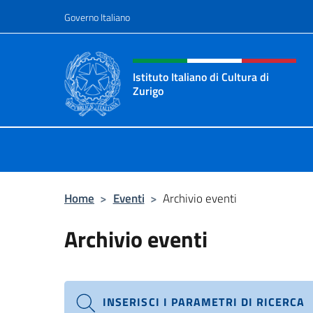
Salta al contenuto
Governo Italiano
Intestazione sito, social 
Istituto Italiano di Cultura di
Zurigo
Il sito ufficiale dell'Istituto Italiano
Home
>
Eventi
>
Archivio eventi
Archivio eventi
INSERISCI I PARAMETRI DI RICERCA