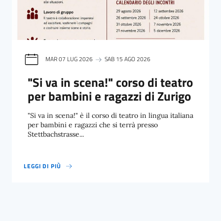
MAR 07 LUG 2026
SAB 15 AGO 2026
"Si va in scena!" corso di teatro
per bambini e ragazzi di Zurigo
"Si va in scena!" è il corso di teatro in lingua italiana
per bambini e ragazzi che si terrà presso
Stettbachstrasse...
LEGGI DI PIÙ
"SI VA IN SCENA!" CORSO DI TEATRO PER BAMBINI E RAGAZZI DI Z