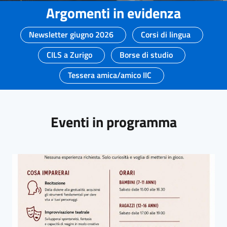
Argomenti in evidenza
Newsletter giugno 2026
Corsi di lingua
CILS a Zurigo
Borse di studio
Tessera amica/amico IIC
Eventi in programma