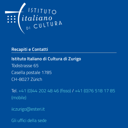
Sezione footer
Recapiti e Contatti
Istituto Italiano di Cultura di Zurigo
Tödistrasse 65
Casella postale 1785
CH-8027 Zürich
Tel.
+41 (0)44 202 48 46 (fisso)
/
+41 (0)76 518 17 85
(mobile)
iiczurigo@esteri.it
Gli uffici della sede