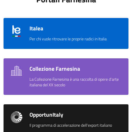
Italea
Per chi vuole ritrovare le proprie radici in Italia
Collezione Farnesina
La Collezione Farnesina è una raccolta di opere d'arte
italiana del XX secolo
OpportunItaly
Il programma di accelerazione dell'export italiano