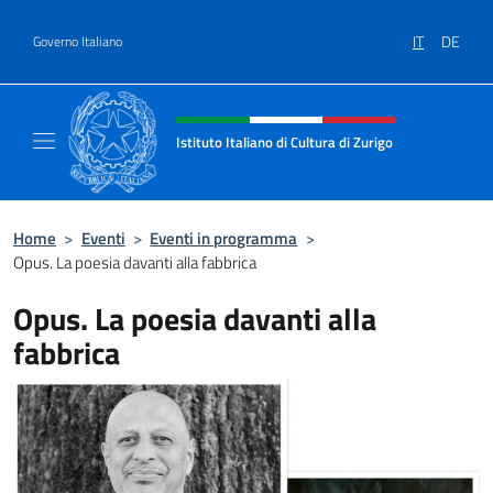
Salta al contenuto
IT
DE
Governo Italiano
Intestazione sito, social e menù
Istituto Italiano di Cultura di Zurigo
Il sito ufficiale dell'Istituto Italiano di Cultur
Home
>
Eventi
>
Eventi in programma
>
Opus. La poesia davanti alla fabbrica
Opus. La poesia davanti alla
fabbrica