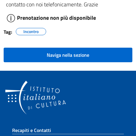
contatto con noi telefonicamente. Grazie
Prenotazione non più disponibile
Tag:
Incontro
Naviga nella sezione
Sezione footer
Recapiti e Contatti