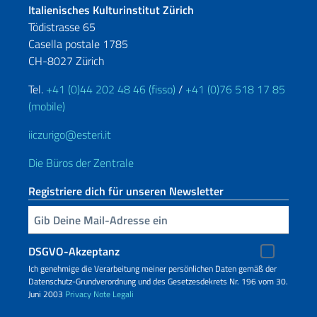
Italienisches Kulturinstitut Zürich
Tödistrasse 65
Casella postale 1785
CH-8027 Zürich
Tel.
+41 (0)44 202 48 46 (fisso)
/
+41 (0)76 518 17 85
(mobile)
iiczurigo@esteri.it
Die Büros der Zentrale
Registriere dich für unseren Newsletter
Geben Sie Ihre E-Mail ein
DSGVO-Akzeptanz
Ich genehmige die Verarbeitung meiner persönlichen Daten gemäß der
Datenschutz-Grundverordnung und des Gesetzesdekrets Nr. 196 vom 30.
Juni 2003
Privacy
Note Legali