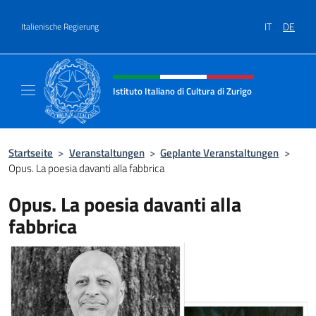
Zum Inhalt springen
IT
DE
Italienische Regierung
Header-Site, Social und Menü
Istituto Italiano di Cultura di Zurigo
Il sito ufficiale dell'Istituto Italiano di Cultur
Startseite
>
Veranstaltungen
>
Geplante Veranstaltungen
>
Opus. La poesia davanti alla fabbrica
Opus. La poesia davanti alla
fabbrica