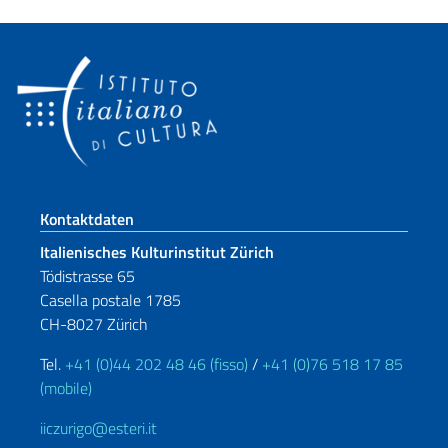
Fußbereich
Kontaktdaten
Italienisches Kulturinstitut Zürich
Tödistrasse 65
Casella postale 1785
CH-8027 Zürich
Tel.
+41 (0)44 202 48 46 (fisso)
/
+41 (0)76 518 17 85
(mobile)
iiczurigo@esteri.it