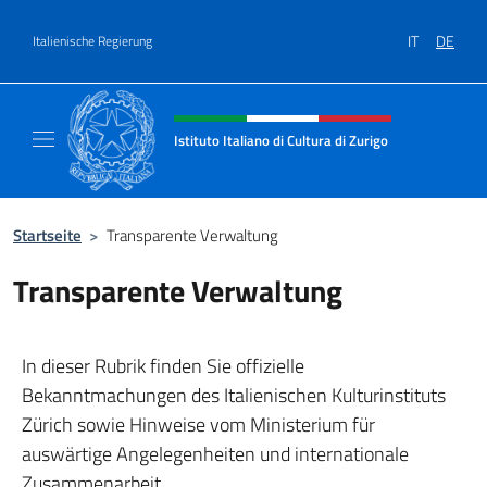
Zum Inhalt springen
IT
DE
Italienische Regierung
Header-Site, Social und Menü
Istituto Italiano di Cultura di Zurigo
Il sito ufficiale dell'Istituto Italiano di Cultur
Startseite
>
Transparente Verwaltung
Transparente Verwaltung
In dieser Rubrik finden Sie offizielle
Bekanntmachungen des Italienischen Kulturinstituts
Zürich sowie Hinweise vom Ministerium für
auswärtige Angelegenheiten und internationale
Zusammenarbeit.