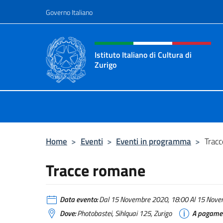
Salta al contenuto
Governo Italiano
Intestazione sito, social 
Istituto Italiano di Cultura di
Zurigo
Il sito ufficiale dell'Istituto Italiano
Home
>
Eventi
>
Eventi in programma
>
Trac
Tracce romane
Data evento:
Dal 15 Novembre 2020, 18:00 Al 15 Novem
Dove:
Photobastei, Sihlquai 125, Zurigo
A pagame