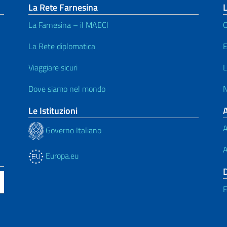
La Rete Farnesina
L
La Farnesina – il MAECI
C
La Rete diplomatica
E
Viaggiare sicuri
L
Dove siamo nel mondo
N
Le Istituzioni
A
Governo Italiano
A
Europa.eu
F