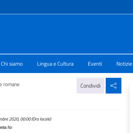
e menù
 di Cultura di Zurigo
Chi siamo
Lingua e Cultura
Eventi
Notizie
Condi
ce romane
Condividi
bre 2020, 00:00 (Ora locale)
nto:
No