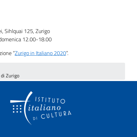
, Sihlquai 125, Zurigo
| domenica 12.00-18.00
zione “
Zurigo in Italiano 2020
”.
 di Zurigo