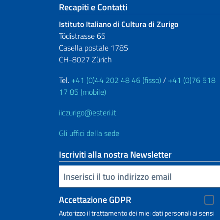
Sezione footer
Recapiti e Contatti
Istituto Italiano di Cultura di Zurigo
Tödistrasse 65
Casella postale 1785
CH-8027 Zürich
Tel.
+41 (0)44 202 48 46 (fisso)
/
+41 (0)76 518
17 85 (mobile)
iiczurigo@esteri.it
Gli uffici della sede
Iscriviti alla nostra Newsletter
Inserisci la tua email
Accettazione GDPR
Autorizzo il trattamento dei miei dati personali ai sensi