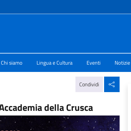
e menù
 di Cultura di Zurigo
Chi siamo
Lingua e Cultura
Eventi
Notizie
Condi
Condividi
Accademia della Crusca