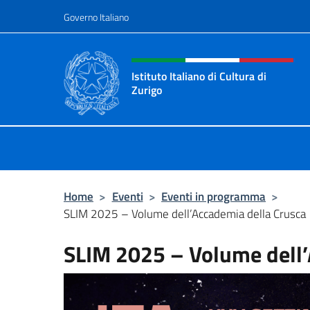
Salta al contenuto
Governo Italiano
Intestazione sito, social 
Istituto Italiano di Cultura di
Zurigo
Il sito ufficiale dell'Istituto Italiano
Home
>
Eventi
>
Eventi in programma
>
SLIM 2025 – Volume dell’Accademia della Crusca
SLIM 2025 – Volume dell’