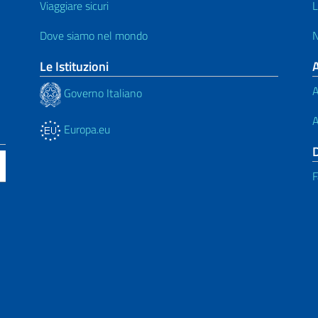
Viaggiare sicuri
L
Dove siamo nel mondo
N
Le Istituzioni
A
Governo Italiano
A
Europa.eu
F