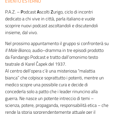
EVENTO ESTERNO
P.A.Z. –
P
odcast
A
scolti
Z
urigo, ciclo di incontri
dedicato a chi vive in città, parla italiano e vuole
scoprire nuovi podcast ascoltandoli e discutendoli
insieme, dal vivo.
Nel prossimo appuntamento il gruppo si confronterà su
Il Male Bianco
, audio–dramma in tre episodi prodotto
da Fandango Podcast e tratto dall’omonimo testo
teatrale di Karel Čapek del 1937.
Al centro dell’opera c’è una misteriosa “malattia
bianca” che colpisce soprattutto i potenti, mentre un
medico scopre una possibile cura e decide di
concederla solo a patto che i leader rinuncino alla
guerra. Ne nasce un potente intreccio di temi –
scienza, potere, propaganda, responsabilità etica – che
rende la storia sorprendentemente attuale per il