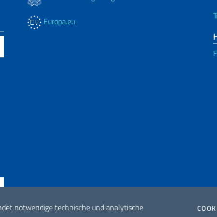
T
Europa.eu
F
ndet notwendige technische und analytische
COOK