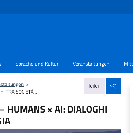
Menü
 di Cultura di Zurigo
s
Sprache und Kultur
Veranstaltungen
Mit
In so
nstaltungen
>
Teilen
I TRA SOCIETÀ...
– HUMANS × AI: DIALOGHI
GIA