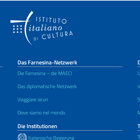
Das Farnesina-Netzwerk
D
Die Farnesina – die MAECI
Ü
Das diplomatische Netzwerk
V
Viaggiare sicuri
S
Dove siamo nel mondo
M
Die Institutionen
T
Italienische Regierung