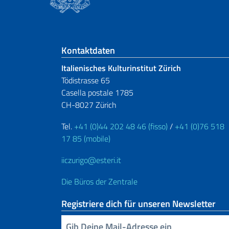
Fußbereich
Kontaktdaten
Italienisches Kulturinstitut Zürich
Tödistrasse 65
Casella postale 1785
CH-8027 Zürich
Tel.
+41 (0)44 202 48 46 (fisso)
/
+41 (0)76 518
17 85 (mobile)
iiczurigo@esteri.it
Die Büros der Zentrale
Registriere dich für unseren Newsletter
Geben Sie Ihre E-Mail ein