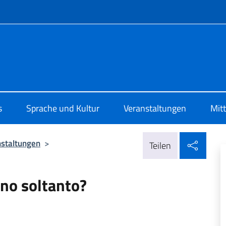
Menü
 di Cultura di Zurigo
s
Sprache und Kultur
Veranstaltungen
Mit
In so
nstaltungen
>
Teilen
ano soltanto?