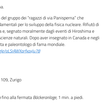
na.
 del gruppo dei “ragazzi di via Panisperna” che
amentali per lo sviluppo della fisica nucleare. Rifiutò di
a e, segnato moralmente dagli eventi di Hiroshima e
 scienze naturali. Dopo aver insegnato in Canada e negli
sta e paleontologo di fama mondiale.
.gle/qLSrAWXarfxaxJu78
e 109, Zurigo
o
fino alla fermata
Bäckeranlage
, 1 min. a piedi.