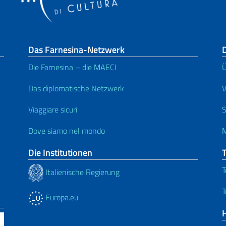
Das Farnesina-Netzwerk
D
Die Farnesina – die MAECI
Ü
Das diplomatische Netzwerk
V
Viaggiare sicuri
S
Dove siamo nel mondo
M
Die Institutionen
T
Italienische Regierung
T
Europa.eu