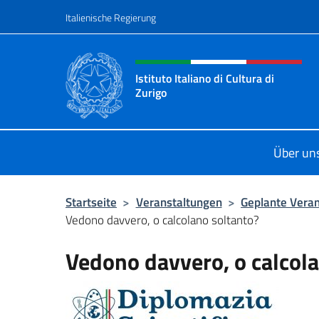
Zum Inhalt springen
Italienische Regierung
Header-Site, Social und 
Istituto Italiano di Cultura di
Zurigo
Il sito ufficiale dell'Istituto Italiano
Über un
Startseite
>
Veranstaltungen
>
Geplante Vera
Vedono davvero, o calcolano soltanto?
Vedono davvero, o calcol