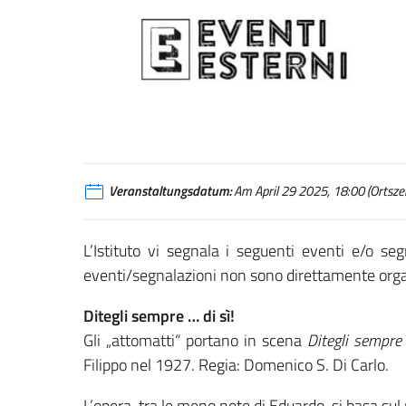
Veranstaltungsdatum:
Am April 29 2025, 18:00 (Ortszei
L’Istituto vi segnala i seguenti eventi e/o se
eventi/segnalazioni non sono direttamente organiz
Ditegli sempre … di sì!
Gli „attomatti“ portano in scena
Ditegli sempre 
Filippo nel 1927. Regia: Domenico S. Di Carlo.
L’opera, tra le meno note di Eduardo, si basa sul