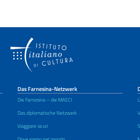
Das Farnesina-Netzwerk
D
Die Farnesina – die MAECI
Ü
Das diplomatische Netzwerk
V
Viaggiare sicuri
S
Dove siamo nel mondo
M