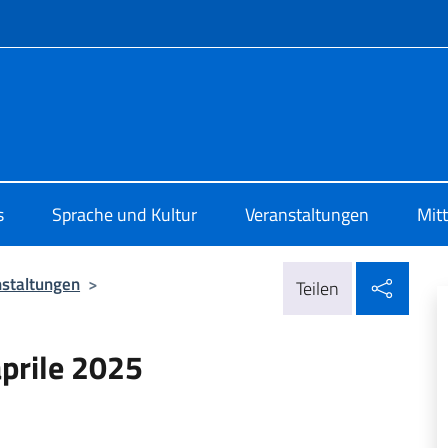
Menü
 di Cultura di Zurigo
s
Sprache und Kultur
Veranstaltungen
Mit
In so
nstaltungen
>
Teilen
 aprile 2025