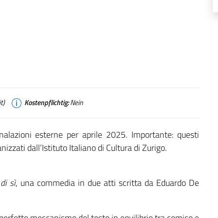
t)
Kostenpflichtig:
Nein
gnalazioni esterne per aprile 2025. Importante: questi
zati dall’Istituto Italiano di Cultura di Zurigo.
di sì
, una commedia in due atti scritta da Eduardo De
 perfetto meccanismo del testo in equilibrio tra comico e