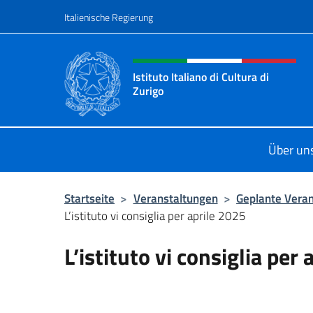
Zum Inhalt springen
Italienische Regierung
Header-Site, Social und 
Istituto Italiano di Cultura di
Zurigo
Il sito ufficiale dell'Istituto Italiano
Über un
Startseite
>
Veranstaltungen
>
Geplante Vera
L’istituto vi consiglia per aprile 2025
L’istituto vi consiglia per