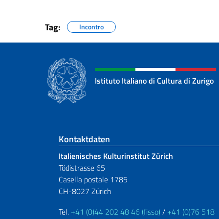
Tag:
Incontro
Istituto Italiano di Cultura di Zurigo
Fußbereich
Kontaktdaten
Italienisches Kulturinstitut Zürich
Tödistrasse 65
Casella postale 1785
CH-8027 Zürich
Tel.
+41 (0)44 202 48 46 (fisso)
/
+41 (0)76 518