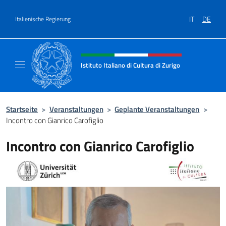
Zum Inhalt springen
IT
DE
Italienische Regierung
Header-Site, Social und Menü
Istituto Italiano di Cultura di Zurigo
Il sito ufficiale dell'Istituto Italiano di Cultur
Startseite
>
Veranstaltungen
>
Geplante Veranstaltungen
>
Incontro con Gianrico Carofiglio
Incontro con Gianrico Carofiglio