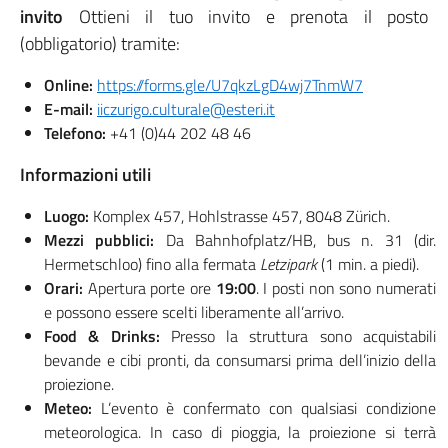
invito
Ottieni il tuo invito e prenota il posto
(obbligatorio) tramite:
Online:
https://forms.gle/U7qkzLgD4wj7TnmW7
E-mail:
iiczurigo.culturale@esteri.it
Telefono:
+41 (0)44 202 48 46
Informazioni utili
Luogo:
Komplex 457, Hohlstrasse 457, 8048 Zürich.
Mezzi pubblici:
Da Bahnhofplatz/HB, bus n. 31 (dir.
Hermetschloo) fino alla fermata
Letzipark
(1 min. a piedi).
Orari:
Apertura porte ore
19:00
. I posti non sono numerati
e possono essere scelti liberamente all’arrivo.
Food & Drinks:
Presso la struttura sono acquistabili
bevande e cibi pronti, da consumarsi prima dell’inizio della
proiezione.
Meteo:
L’evento è confermato con qualsiasi condizione
meteorologica. In caso di pioggia, la proiezione si terrà