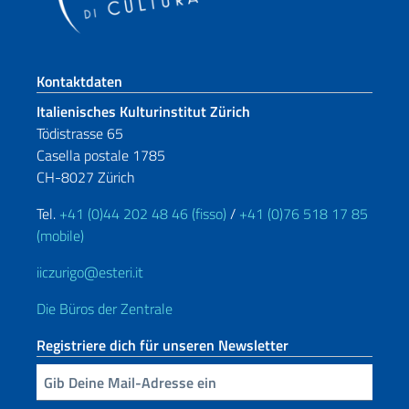
Fußbereich
Kontaktdaten
Italienisches Kulturinstitut Zürich
Tödistrasse 65
Casella postale 1785
CH-8027 Zürich
Tel.
+41 (0)44 202 48 46 (fisso)
/
+41 (0)76 518 17 85
(mobile)
iiczurigo@esteri.it
Die Büros der Zentrale
Registriere dich für unseren Newsletter
Geben Sie Ihre E-Mail ein