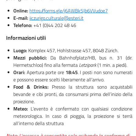
Online:
https://forms.gle/j6AWBk5Jb6VVudoe7
E-mail:
iiczurigo.culturale@esteri.it
Telefono:
+41 (0)44 202 48 46
Informazioni utili
Luogo:
Komplex 457, Hohlstrasse 457, 8048 Zürich.
Mezzi pubblici:
Da Bahnhofplatz/HB, bus n. 31 (dir.
Hermetschloo) fino alla fermata
Letzipark
(1 min. a piedi).
Orari:
Apertura porte ore
18:45
. I posti non sono numerati
e possono essere scelti liberamente all’arrivo.
Food & Drinks:
Presso la struttura sono acquistabili
bevande e cibi pronti, da consumarsi prima dell’inizio della
proiezione.
Meteo:
L’evento è confermato con qualsiasi condizione
meteorologica. In caso di pioggia, la proiezione si terrà
all’interno della struttura
Nota: L’accesso è consentito solo esibendo la conferma di