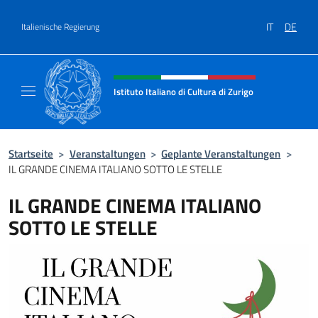
Zum Inhalt springen
IT
DE
Italienische Regierung
Header-Site, Social und Menü
Istituto Italiano di Cultura di Zurigo
Il sito ufficiale dell'Istituto Italiano di Cultur
Startseite
>
Veranstaltungen
>
Geplante Veranstaltungen
>
IL GRANDE CINEMA ITALIANO SOTTO LE STELLE
IL GRANDE CINEMA ITALIANO
SOTTO LE STELLE