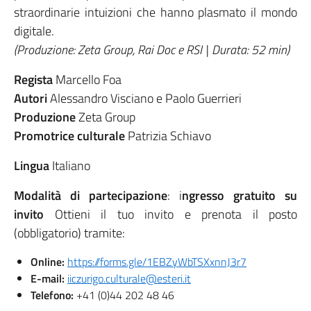
straordinarie intuizioni che hanno plasmato il mondo
digitale.
(Produzione: Zeta Group, Rai Doc e RSI | Durata: 52 min)
Regista
Marcello Foa
Autori
Alessandro Visciano e Paolo Guerrieri
Produzione
Zeta Group
Promotrice culturale
Patrizia Schiavo
Lingua
Italiano
Modalità di partecipazione
: i
ngresso gratuito su
invito
Ottieni il tuo invito e prenota il posto
(obbligatorio) tramite:
Online:
https://forms.gle/1EBZyWbTSXxnnJ3r7
E-mail:
iiczurigo.culturale@esteri.it
Telefono:
+41 (0)44 202 48 46