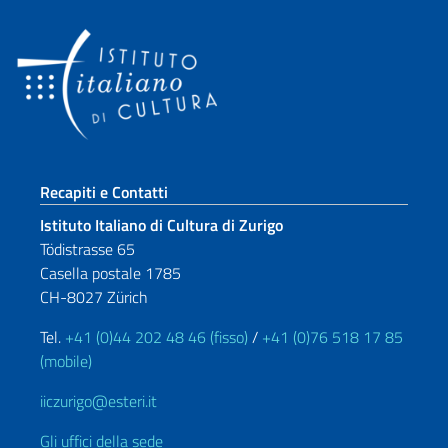
Sezione footer
Recapiti e Contatti
Istituto Italiano di Cultura di Zurigo
Tödistrasse 65
Casella postale 1785
CH-8027 Zürich
Tel.
+41 (0)44 202 48 46 (fisso)
/
+41 (0)76 518 17 85
(mobile)
iiczurigo@esteri.it
Gli uffici della sede