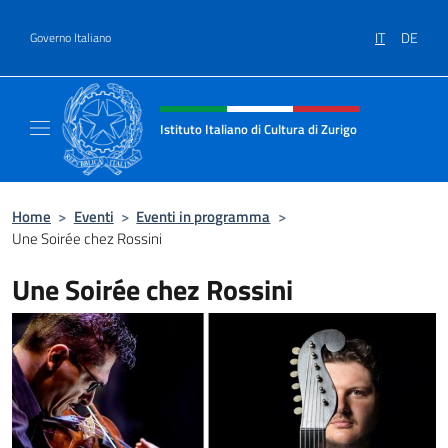
Salta al contenuto
IT
DE
Governo Italiano
Intestazione sito, social e menù
Istituto Italiano di Cultura di Zurigo
Il sito ufficiale dell'Istituto Italiano di Cultur
Home
>
Eventi
>
Eventi in programma
>
Une Soirée chez Rossini
Une Soirée chez Rossini