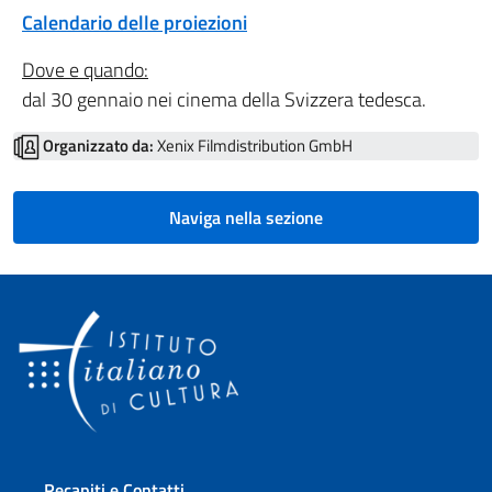
Calendario delle proiezioni
Dove e quando:
dal 30 gennaio nei cinema della Svizzera tedesca.
Organizzato da:
Xenix Filmdistribution GmbH
Naviga nella sezione
Sezione footer
Recapiti e Contatti