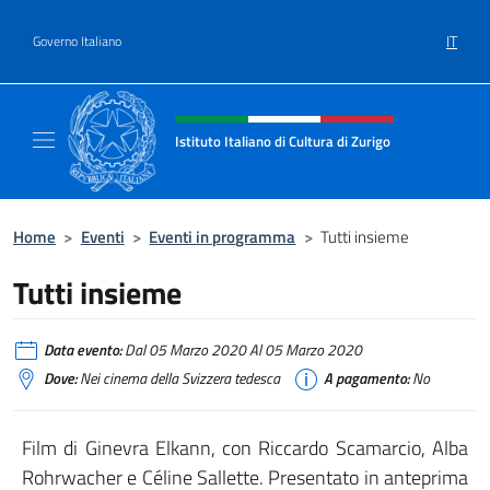
Salta al contenuto
IT
Governo Italiano
Intestazione sito, social e menù
Istituto Italiano di Cultura di Zurigo
Il sito ufficiale dell'Istituto Italiano di Cultur
Home
>
Eventi
>
Eventi in programma
>
Tutti insieme
Tutti insieme
Data evento:
Dal 05 Marzo 2020 Al 05 Marzo 2020
Dove:
Nei cinema della Svizzera tedesca
A pagamento:
No
Film di Ginevra Elkann, con Riccardo Scamarcio, Alba
Rohrwacher e Céline Sallette. Presentato in anteprima