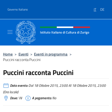
Salta al contenuto
IT
DE
Governo Italiano
Intestazione sito, social e menù
Istituto Italiano di Cultura di Zurigo
Il sito ufficiale dell'Istituto Italiano di Cultur
Home
>
Eventi
>
Eventi in programma
>
Puccini racconta Puccini
Puccini racconta Puccini
Data evento:
Dal 18 Ottobre 2015, 23:00 Al 18 Ottobre 2015, 23:00
(Ora locale)
Dove:
\N
A pagamento:
No