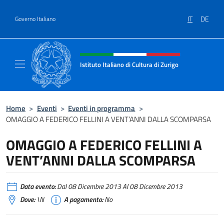
Salta al contenuto
IT
DE
Governo Italiano
Intestazione sito, social e menù
Istituto Italiano di Cultura di Zurigo
Il sito ufficiale dell'Istituto Italiano di Cultur
Home
>
Eventi
>
Eventi in programma
>
OMAGGIO A FEDERICO FELLINI A VENT’ANNI DALLA SCOMPARSA
OMAGGIO A FEDERICO FELLINI A
VENT’ANNI DALLA SCOMPARSA
Data evento:
Dal 08 Dicembre 2013 Al 08 Dicembre 2013
Dove:
\N
A pagamento:
No