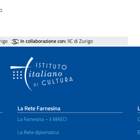
o
rigo
In collaborazione con:
IIC di Zurigo
La Rete Farnesina
L
La Farnesina – il MAECI
C
La Rete diplomatica
E