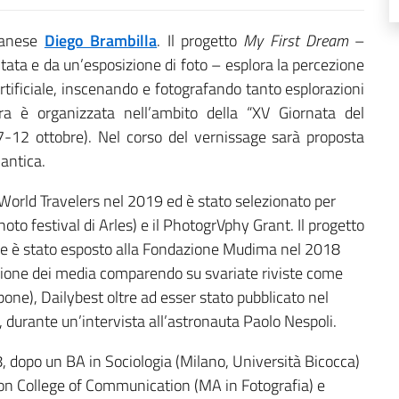
ilanese
Diego Brambilla
.
Il progetto
My First Dream
–
itata e da un’esposizione di foto – esplora la percezione
artificiale, inscenando e fotografando tanto esplorazioni
ra è organizzata nell’ambito della “XV Giornata del
-12 ottobre). Nel corso del vernissage sarà proposta
mantica.
World Travelers nel 2019 ed è stato selezionato per
oto festival di Arles) e il PhotogrVphy Grant. Il progetto
dove è stato esposto alla Fondazione Mudima nel 2018
nzione dei media comparendo su svariate riviste come
one), Dailybest oltre ad esser stato pubblicato nel
3, durante un’intervista all’astronauta Paolo Nespoli.
, dopo un BA in Sociologia (Milano, Università Bicocca)
ndon College of Communication (MA in Fotografia) e