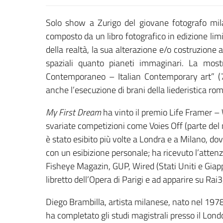
Solo show a Zurigo del giovane fotografo m
composto da un libro fotografico in edizione lim
della realtà, la sua alterazione e/o costruzione 
spaziali quanto pianeti immaginari. La most
Contemporaneo – Italian Contemporary art” (7
anche l’esecuzione di brani della liederistica ro
My First Dream
ha vinto il premio Life Framer – 
svariate competizioni come Voies Off (parte del n
è stato esibito più volte a Londra e a Milano, 
con un esibizione personale; ha ricevuto l’atte
Fisheye Magazin, GUP, Wired (Stati Uniti e Giapp
libretto dell’Opera di Parigi e ad apparire su Rai
Diego Brambilla, artista milanese, nato nel 1978
ha completato gli studi magistrali presso il Lo