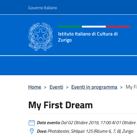
Salta al contenuto
Governo Italiano
Intestazione sito, social 
Istituto Italiano di Cultura di
Zurigo
Il sito ufficiale dell'Istituto Italiano
Home
>
Eventi
>
Eventi in programma
>
My F
My First Dream
Data evento:
Dal 02 Ottobre 2019, 17:00 Al 01 Ottobre 
Dove:
Photobastei, Sihlquai 125 (Räume 6, 7, 8), Zurigo