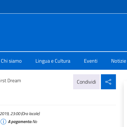
e menù
 di Cultura di Zurigo
Chi siamo
Lingua e Cultura
Eventi
Notizie
Condi
irst Dream
Condividi
2019, 23:00 (Ora locale)
A pagamento:
No