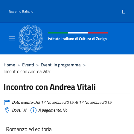
Salta al contenuto
IT
Governo Italiano
Intestazione sito, social e menù
Istituto Italiano di Cultura di Zurigo
Il sito ufficiale dell'Istituto Italiano di Cultur
Home
>
Eventi
>
Eventi in programma
>
Incontro con Andrea Vitali
Incontro con Andrea Vitali
Data evento:
Dal 17 Novembre 2015 Al 17 Novembre 2015
Dove:
\N
A pagamento:
No
Romanzo ed editoria