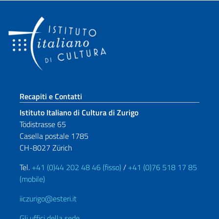
Sezione footer
Recapiti e Contatti
Istituto Italiano di Cultura di Zurigo
Tödistrasse 65
Casella postale 1785
CH-8027 Zürich
Tel.
+41 (0)44 202 48 46 (fisso)
/
+41 (0)76 518 17 85
(mobile)
iiczurigo@esteri.it
Gli uffici della sede