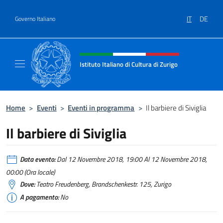
Salta al contenuto
IT
DE
Governo Italiano
Intestazione sito, social e menù
Istituto Italiano di Cultura di Zurigo
Il sito ufficiale dell'Istituto Italiano di Cultur
Home
>
Eventi
>
Eventi in programma
>
Il barbiere di Siviglia
Il barbiere di Siviglia
Data evento:
Dal 12 Novembre 2018, 19:00 Al 12 Novembre 2018,
00:00 (Ora locale)
Dove:
Teatro Freudenberg, Brandschenkestr. 125, Zurigo
A pagamento:
No