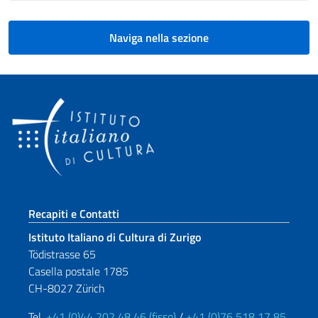
Naviga nella sezione
Sezione footer
Recapiti e Contatti
Istituto Italiano di Cultura di Zurigo
Tödistrasse 65
Casella postale 1785
CH-8027 Zürich
Tel.
+41 (0)44 202 48 46 (fisso)
/
+41 (0)76 518 17 85