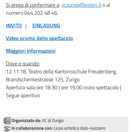
Si prega di confermare a
:
iiczurigo@esteri.it
o al
numero 044 202 48 46.
INVITO
|
EINLADUNG
Video promo dello spettacolo
Maggiori informazioni
Dove e quando:
12.11.18, Teatro della Kantonsschule Freudenberg,
Brandschenkestrasse 125, Zurigo
Apertura sala ore 18.30 | ore 19.00 inizio spettacolo |
Segue aperitivo
Organizzato da:
IIC di Zurigo
In collaborazione con:
Liceo artistico italo-svizzero