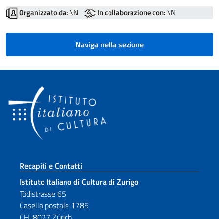
Organizzato da:
\N
In collaborazione con:
\N
Naviga nella sezione
Sezione footer
Recapiti e Contatti
Istituto Italiano di Cultura di Zurigo
Tödistrasse 65
Casella postale 1785
CH-8027 Zürich