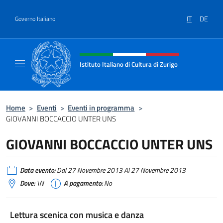
Salta al contenuto
IT
DE
Governo Italiano
Intestazione sito, social e menù
Istituto Italiano di Cultura di Zurigo
Il sito ufficiale dell'Istituto Italiano di Cultur
Home
>
Eventi
>
Eventi in programma
>
GIOVANNI BOCCACCIO UNTER UNS
GIOVANNI BOCCACCIO UNTER UNS
Data evento:
Dal 27 Novembre 2013 Al 27 Novembre 2013
Dove:
\N
A pagamento:
No
Lettura scenica con musica e danza