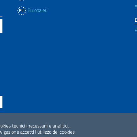
A
Europa.eu
F
okies tecnici (necessari) e analitici.
ne di accessibilità
2026 Copyright Min
gazione accetti l'utilizzo dei cookies.
Internazionale