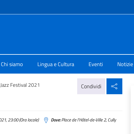
e menù
 di Cultura di Zurigo
Chi siamo
Lingua e Cultura
Eventi
Notizie
Condi
 Jazz Festival 2021
Condividi
21, 23:00 (Ora locale)
Dove:
Place de l’Hôtel-de-Ville 2, Cully