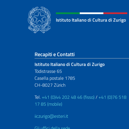
Istituto Italiano di Cultura di Zurigo
Sezione footer
Recapiti e Contatti
Istituto Italiano di Cultura di Zurigo
Tödistrasse 65
Casella postale 1785
CH-8027 Zürich
Tel.
+41 (0)44 202 48 46 (fisso)
/
+41 (0)76 518
17 85 (mobile)
iiczurigo@esteri.it
Gli uffici della sede