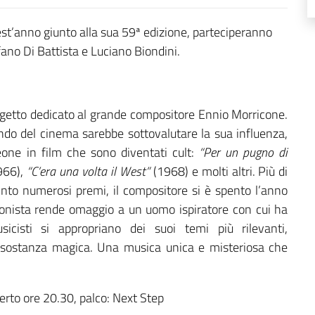
est’anno giunto alla sua 59ª edizione, parteciperanno
ano Di Battista e Luciano Biondini.
rogetto dedicato al grande compositore Ennio Morricone.
do del cinema sarebbe sottovalutare la sua influenza,
one in film che sono diventati cult:
“Per un pugno di
966),
“C’era una volta il West”
(1968) e molti altri. Più di
into numerosi premi, il compositore si è spento l’anno
fonista rende omaggio a un uomo ispiratore con cui ha
icisti si appropriano dei suoi temi più rilevanti,
a sostanza magica. Una musica unica e misteriosa che
erto ore 20.30, palco: Next Step