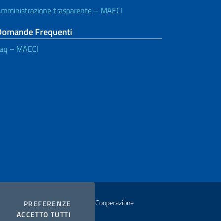
mministrazione trasparente – MAECI
Domande Frequenti
aq – MAECI
istero degli Affari Esteri e della Cooperazione
COOKIES
PREFERENZE
I COOKIES
ACCETTO TUTTI