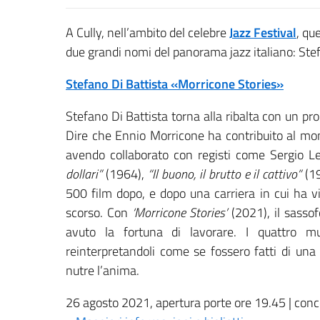
A Cully, nell’ambito del celebre
Jazz Festival
, qu
due grandi nomi del panorama jazz italiano: Stef
Stefano Di Battista «Morricone Stories»
Stefano Di Battista torna alla ribalta con un p
Dire che Ennio Morricone ha contribuito al mon
avendo collaborato con registi come Sergio Le
dollari”
(1964),
“Il buono, il brutto e il cattivo”
(1
500 film dopo, e dopo una carriera in cui ha v
scorso. Con
‘Morricone Stories’
(2021), il sasso
avuto la fortuna di lavorare. I quattro mus
reinterpretandoli come se fossero fatti di un
nutre l’anima.
26 agosto 2021, apertura porte ore 19.45 | conc