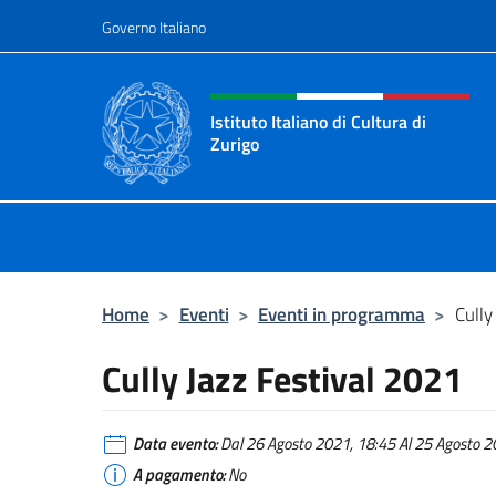
Salta al contenuto
Governo Italiano
Intestazione sito, social 
Istituto Italiano di Cultura di
Zurigo
Il sito ufficiale dell'Istituto Italiano
Home
>
Eventi
>
Eventi in programma
>
Cully
Cully Jazz Festival 2021
Data evento:
Dal 26 Agosto 2021, 18:45 Al 25 Agosto 20
A pagamento:
No