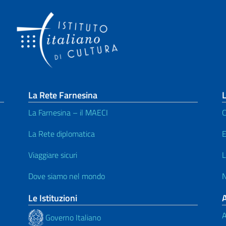
La Rete Farnesina
L
La Farnesina – il MAECI
C
La Rete diplomatica
E
Viaggiare sicuri
L
Dove siamo nel mondo
N
Le Istituzioni
A
Governo Italiano