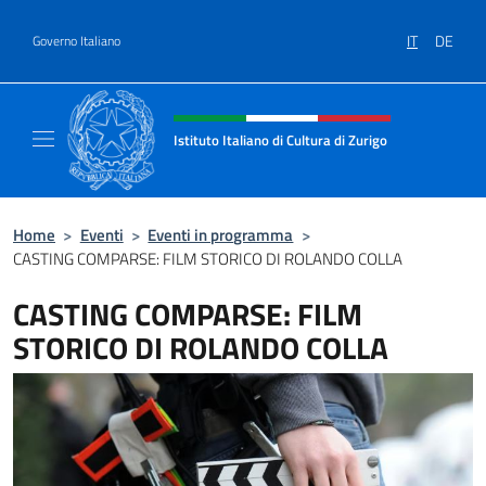
Salta al contenuto
IT
DE
Governo Italiano
Intestazione sito, social e menù
Istituto Italiano di Cultura di Zurigo
Il sito ufficiale dell'Istituto Italiano di Cultur
Home
>
Eventi
>
Eventi in programma
>
CASTING COMPARSE: FILM STORICO DI ROLANDO COLLA
CASTING COMPARSE: FILM
STORICO DI ROLANDO COLLA