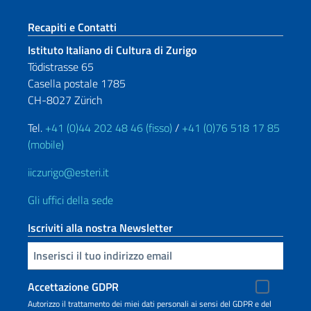
Sezione footer
Recapiti e Contatti
Istituto Italiano di Cultura di Zurigo
Tödistrasse 65
Casella postale 1785
CH-8027 Zürich
Tel.
+41 (0)44 202 48 46 (fisso)
/
+41 (0)76 518 17 85
(mobile)
iiczurigo@esteri.it
Gli uffici della sede
Iscriviti alla nostra Newsletter
Inserisci la tua email
Accettazione GDPR
Autorizzo il trattamento dei miei dati personali ai sensi del GDPR e del