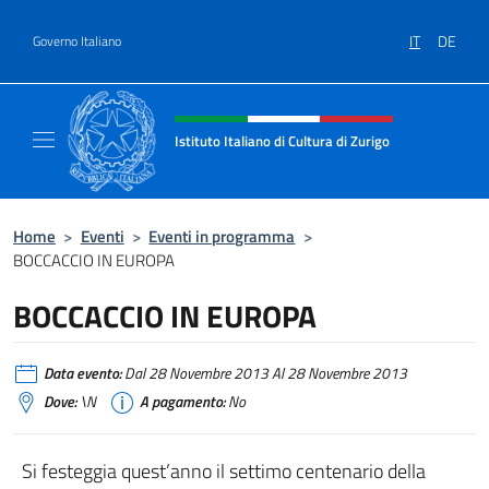
Salta al contenuto
IT
DE
Governo Italiano
Intestazione sito, social e menù
Istituto Italiano di Cultura di Zurigo
Il sito ufficiale dell'Istituto Italiano di Cultur
Home
>
Eventi
>
Eventi in programma
>
BOCCACCIO IN EUROPA
BOCCACCIO IN EUROPA
Data evento:
Dal 28 Novembre 2013 Al 28 Novembre 2013
Dove:
\N
A pagamento:
No
Si festeggia quest’anno il settimo centenario della