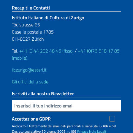
Sezione footer
Recapiti e Contatti
Istituto Italiano di Cultura di Zurigo
Tödistrasse 65
Casella postale 1785
CH-8027 Zürich
Tel.
+41 (0)44 202 48 46 (fisso)
/
+41 (0)76 518 17 85
(mobile)
iiczurigo@esteri.it
Gli uffici della sede
Iscriviti alla nostra Newsletter
Inserisci la tua email
Accettazione GDPR
Autorizzo il trattamento dei miei dati personali ai sensi del GDPR e del
Decreto Legislativo 30 giugno 2003, n.196
Privacy
Note Legali