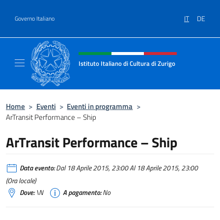
Salta al contenuto
IT
DE
Governo Italiano
Intestazione sito, social e menù
Istituto Italiano di Cultura di Zurigo
Il sito ufficiale dell'Istituto Italiano di Cultur
Home
>
Eventi
>
Eventi in programma
>
ArTransit Performance – Ship
ArTransit Performance – Ship
Data evento:
Dal 18 Aprile 2015, 23:00 Al 18 Aprile 2015, 23:00
(Ora locale)
Dove:
\N
A pagamento:
No