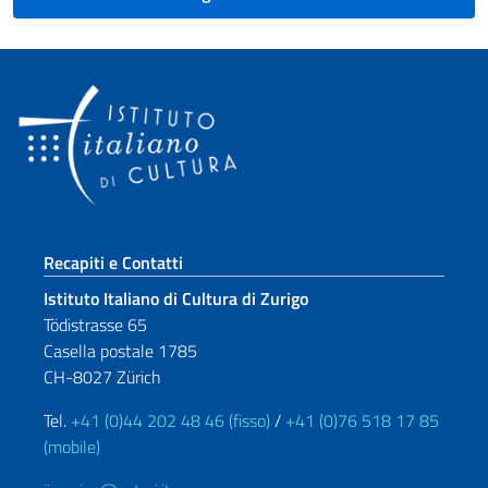
Sezione footer
Recapiti e Contatti
Istituto Italiano di Cultura di Zurigo
Tödistrasse 65
Casella postale 1785
CH-8027 Zürich
Tel.
+41 (0)44 202 48 46 (fisso)
/
+41 (0)76 518 17 85
(mobile)