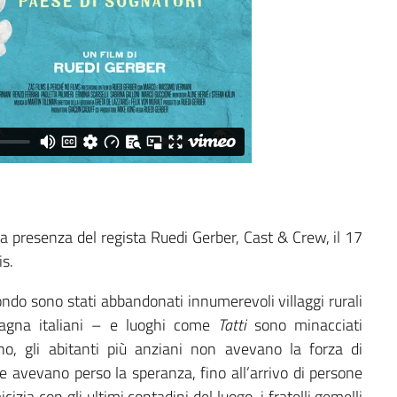
la presenza del regista Ruedi Gerber, Cast & Crew, il 17
s.
mondo sono stati abbandonati innumerevoli villaggi rurali
agna italiani – e luoghi come
Tatti
sono minacciati
ano, gli abitanti più anziani non avevano la forza di
 avevano perso la speranza, fino all’arrivo di persone
zia con gli ultimi contadini del luogo, i fratelli gemelli