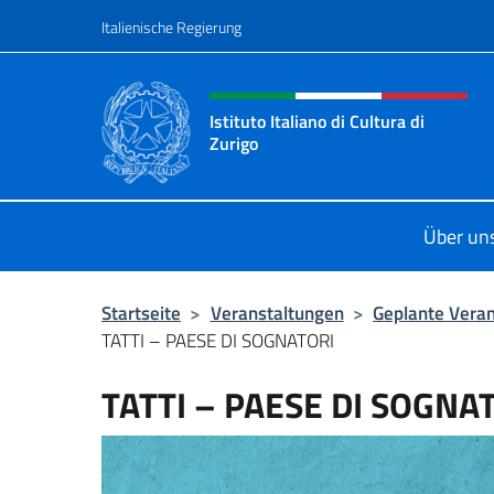
Zum Inhalt springen
Italienische Regierung
Header-Site, Social und 
Istituto Italiano di Cultura di
Zurigo
Il sito ufficiale dell'Istituto Italiano
Über un
Startseite
>
Veranstaltungen
>
Geplante Vera
TATTI – PAESE DI SOGNATORI
TATTI – PAESE DI SOGNA