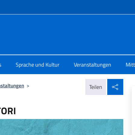
Menü
 di Cultura di Zurigo
s
Sprache und Kultur
Veranstaltungen
Mit
In so
nstaltungen
>
Teilen
TORI