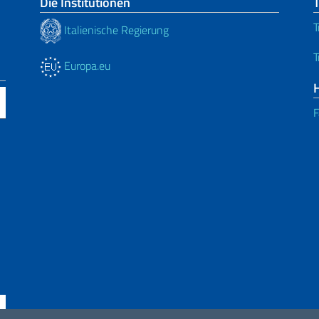
Die Institutionen
T
Italienische Regierung
T
Europa.eu
F