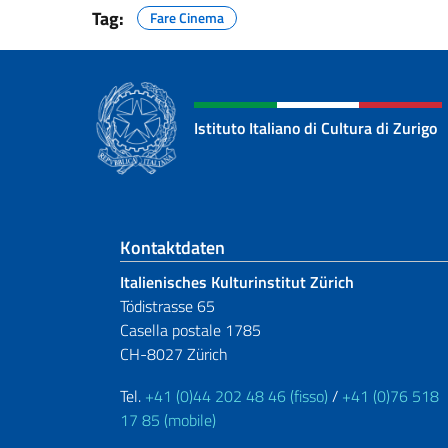
Tag:
Fare Cinema
Istituto Italiano di Cultura di Zurigo
Fußbereich
Kontaktdaten
Italienisches Kulturinstitut Zürich
Tödistrasse 65
Casella postale 1785
CH-8027 Zürich
Tel.
+41 (0)44 202 48 46 (fisso)
/
+41 (0)76 518
17 85 (mobile)