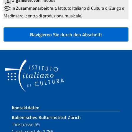
Organisiert von:
Moods
In Zusammenarbeit mit:
Istituto Italiano di Cultura di Zurigo e
Medinsard (centro di produzione musicale)
Navigieren Sie durch den Abschnitt
Fußbereich
Kontaktdaten
Italienisches Kulturinstitut Zürich
Tödistrasse 65
Casella postale 1785