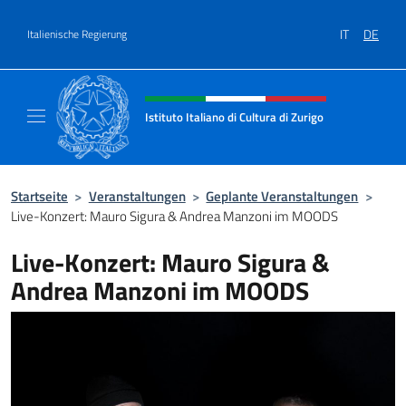
Zum Inhalt springen
IT
DE
Italienische Regierung
Header-Site, Social und Menü
Istituto Italiano di Cultura di Zurigo
Il sito ufficiale dell'Istituto Italiano di Cultur
Startseite
>
Veranstaltungen
>
Geplante Veranstaltungen
>
Live-Konzert: Mauro Sigura & Andrea Manzoni im MOODS
Live-Konzert: Mauro Sigura &
Andrea Manzoni im MOODS