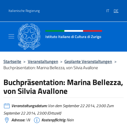
Zum Inhalt springen
IT
DE
Italienische Regierung
Header-Site, Social und Menü
Istituto Italiano di Cultura di Zurigo
Il sito ufficiale dell'Istituto Italiano di Cultur
Startseite
>
Veranstaltungen
>
Geplante Veranstaltungen
>
Buchpräsentation: Marina Bellezza, von Silvia Avallone
Buchpräsentation: Marina Bellezza,
von Silvia Avallone
Veranstaltungsdatum:
Von dem September 22 2014, 23:00 Zum
September 22 2014, 23:00 (Ortszeit)
Adresse:
\N
Kostenpflichtig:
Nein