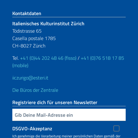
Fußbereich
Kontaktdaten
Italienisches Kulturinstitut Zürich
Tödistrasse 65
Casella postale 1785
CH-8027 Zürich
Tel.
+41 (0)44 202 48 46 (fisso)
/
+41 (0)76 518 17 85
(mobile)
iiczurigo@esteri.it
Die Büros der Zentrale
Registriere dich für unseren Newsletter
Geben Sie Ihre E-Mail ein
DSGVO-Akzeptanz
Ich genehmige die Verarbeitung meiner persönlichen Daten gemäß der