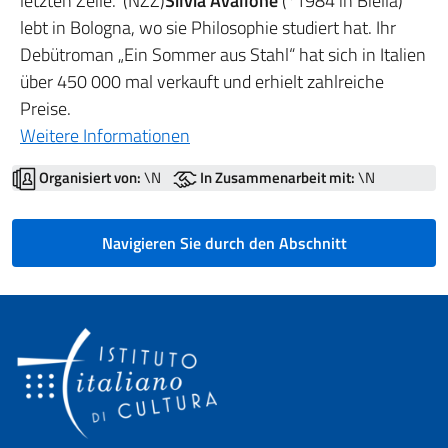
letzten Zeile.“ (NZZ)
Silvia Avallone
(*1984 in Biella)
lebt in Bologna, wo sie Philosophie studiert hat. Ihr
Debütroman „Ein Sommer aus Stahl“ hat sich in Italien
über 450 000 mal verkauft und erhielt zahlreiche
Preise.
Weitere Informationen
Organisiert von:
\N
In Zusammenarbeit mit:
\N
Navigieren Sie durch den Abschnitt