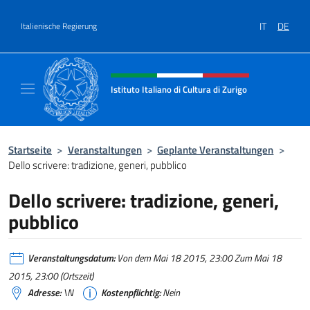
Zum Inhalt springen
IT
DE
Italienische Regierung
Header-Site, Social und Menü
Istituto Italiano di Cultura di Zurigo
Il sito ufficiale dell'Istituto Italiano di Cultur
Startseite
>
Veranstaltungen
>
Geplante Veranstaltungen
>
Dello scrivere: tradizione, generi, pubblico
Dello scrivere: tradizione, generi,
pubblico
Veranstaltungsdatum:
Von dem Mai 18 2015, 23:00 Zum Mai 18
2015, 23:00 (Ortszeit)
Adresse:
\N
Kostenpflichtig:
Nein