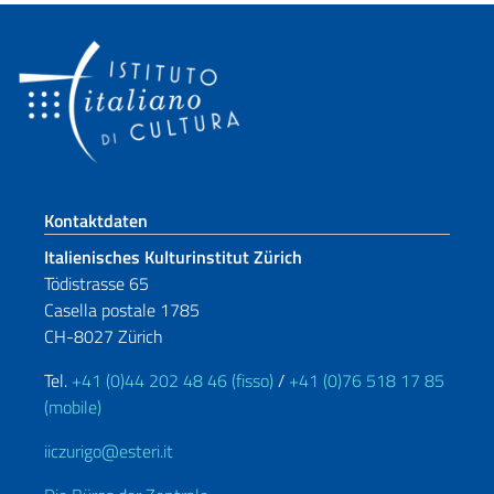
Fußbereich
Kontaktdaten
Italienisches Kulturinstitut Zürich
Tödistrasse 65
Casella postale 1785
CH-8027 Zürich
Tel.
+41 (0)44 202 48 46 (fisso)
/
+41 (0)76 518 17 85
(mobile)
iiczurigo@esteri.it