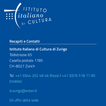
Sezione footer
Recapiti e Contatti
Istituto Italiano di Cultura di Zurigo
Tödistrasse 65
Casella postale 1785
CH-8027 Zürich
Tel.
+41 (0)44 202 48 46 (fisso)
/
+41 (0)76 518 17 85
(mobile)
iiczurigo@esteri.it
Gli uffici della sede