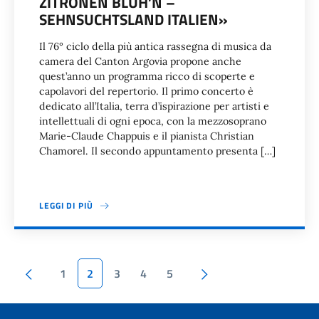
ZITRONEN BLÜH’N –
SEHNSUCHTSLAND ITALIEN»
Il 76° ciclo della più antica rassegna di musica da
camera del Canton Argovia propone anche
quest’anno un programma ricco di scoperte e
capolavori del repertorio. Il primo concerto è
dedicato all’Italia, terra d’ispirazione per artisti e
intellettuali di ogni epoca, con la mezzosoprano
Marie-Claude Chappuis e il pianista Christian
Chamorel. Il secondo appuntamento presenta […]
LEGGI DI PIÙ
Paginazione
Pagina precedente
Pagina succesiva
1
2
3
4
5