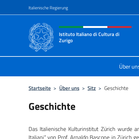
Zum Inhalt springen
Italienische Regierung
Header-Site, Social und 
Istituto Italiano di Cultura di
Zurigo
Il sito ufficiale dell'Istituto Italiano
Über un
Startseite
>
Über uns
>
Sitz
>
Geschichte
Geschichte
Das Italienische Kulturinstitut Zürich wurd
Italiani“ von Prof. Arnaldo Bascone in Zürich ge