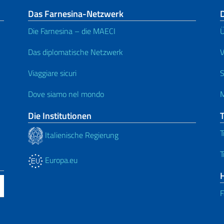
Das Farnesina-Netzwerk
D
Die Farnesina – die MAECI
Ü
Das diplomatische Netzwerk
V
Viaggiare sicuri
S
Dove siamo nel mondo
M
Die Institutionen
T
Italienische Regierung
T
Europa.eu
F