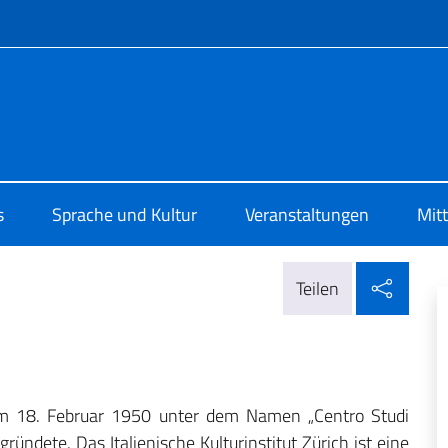
Menü
 di Cultura di Zurigo
s
Sprache und Kultur
Veranstaltungen
Mit
In so
Teilen
e am 18. Februar 1950 unter dem Namen „Centro Studi
gründete. Das Italienische Kulturinstitut Zürich ist eine