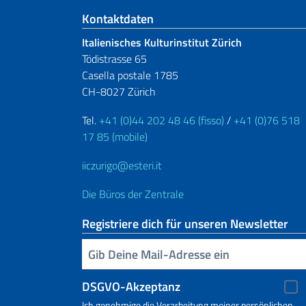
Fußbereich
Kontaktdaten
Italienisches Kulturinstitut Zürich
Tödistrasse 65
Casella postale 1785
CH-8027 Zürich
Tel.
+41 (0)44 202 48 46 (fisso)
/
+41 (0)76 518
17 85 (mobile)
iiczurigo@esteri.it
Die Büros der Zentrale
Registriere dich für unseren Newsletter
Geben Sie Ihre E-Mail ein
DSGVO-Akzeptanz
Ich genehmige die Verarbeitung meiner persönlichen