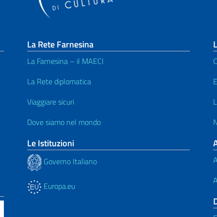
La Rete Farnesina
L
La Farnesina – il MAECI
C
La Rete diplomatica
E
Viaggiare sicuri
L
Dove siamo nel mondo
N
Le Istituzioni
A
Governo Italiano
A
Europa.eu