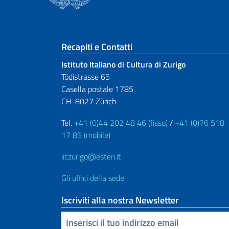
Sezione footer
Recapiti e Contatti
Istituto Italiano di Cultura di Zurigo
Tödistrasse 65
Casella postale 1785
CH-8027 Zürich
Tel.
+41 (0)44 202 48 46 (fisso)
/
+41 (0)76 518
17 85 (mobile)
iiczurigo@esteri.it
Gli uffici della sede
Iscriviti alla nostra Newsletter
Inserisci la tua email