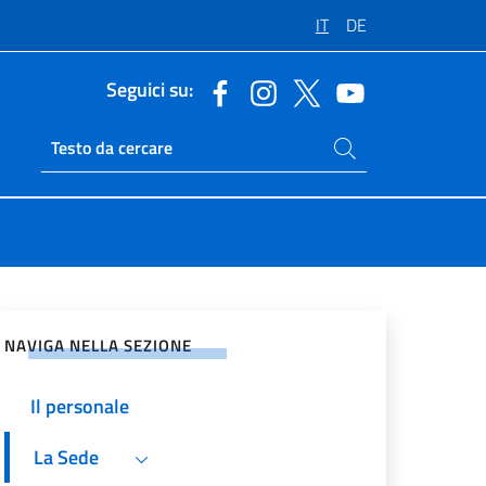
IT
DE
Seguici su:
Cerca nel sito
Ricerca sito live
vidi sui Social Network
NAVIGA NELLA SEZIONE
Il personale
La Sede