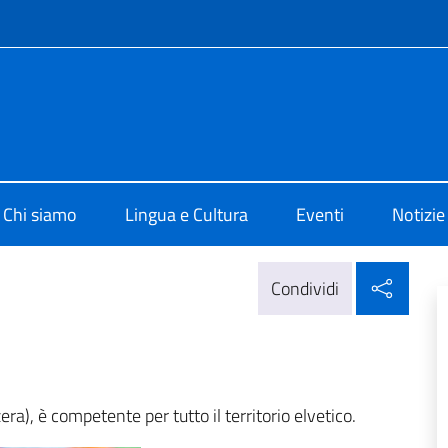
e menù
 di Cultura di Zurigo
Chi siamo
Lingua e Cultura
Eventi
Notizie
Condi
Condividi
zera), è competente per tutto il territorio elvetico.