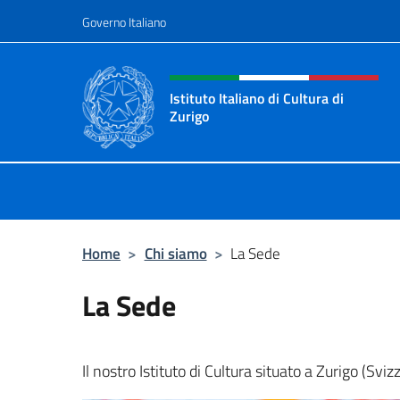
Salta al contenuto
Governo Italiano
Intestazione sito, social 
Istituto Italiano di Cultura di
Zurigo
Il sito ufficiale dell'Istituto Italiano
Home
>
Chi siamo
>
La Sede
La Sede
Il nostro Istituto di Cultura situato a Zurigo (Sviz